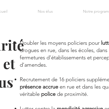
cueil
Nos élus
Notre progra
rité
Doubler les moyens policiers pour
lut
drogues en rue, dans les écoles, dans
 et
fermetures d’établissements et perce
d’amendes.
ous
Recrutement de 16 policiers suppléme
présence accrue
en rue et dans les qua
véritable
police
de proximité.
Lutter contre la
mendicité agressive
en