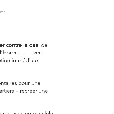
mme
ter contre le deal
de
 l’Horeca, … avec
ption immédiate
ntaires pour une
rtiers – recréer une
 rue avec en parallèle