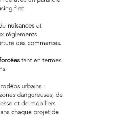
ng first.
 de
nuisances
et
aux règlements
erture des commerces.
forcées
tant en termes
ins.
 rodéos urbains :
 zones dangereuses, de
esse et de mobiliers
 dans chaque projet de